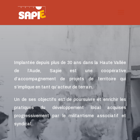
Implantée depuis plus de 30 ans dans la Haute Vallée
de l’Aude, Sapie est une coopérative
d’accompagnement de projets de territoire qui
s’implique en tant qu’acteur de terrain.
Un de ses objectifs est de poursuivre et enrichir les
pratiques du développement local acquises
progressivement par le militantisme associatif et
syndical.