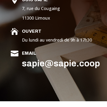

7, rue du Cougaing
11300 Limoux

OUVERT
Du lundi au vendredi de 9h à 17h30

EMAIL
sapie@sapie.coop