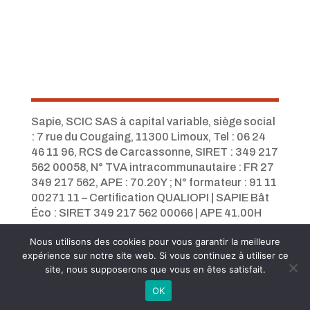
Sapie, SCIC SAS à capital variable, siège social
: 7 rue du Cougaing, 11300 Limoux, Tel :
06 24
46 11 96,
RCS de Carcassonne, SIRET : 349 217
562 00058, N° TVA intracommunautaire : FR 27
349 217 562, APE : 70.20Y ; N° formateur : 91 11
00271 11 – Certification QUALIOPI
|
SAPIE Bât
Éco : SIRET 349 217 562 00066 | APE 41.00H
Nous utilisons des cookies pour vous garantir la meilleure
expérience sur notre site web. Si vous continuez à utiliser ce
site, nous supposerons que vous en êtes satisfait.
OK