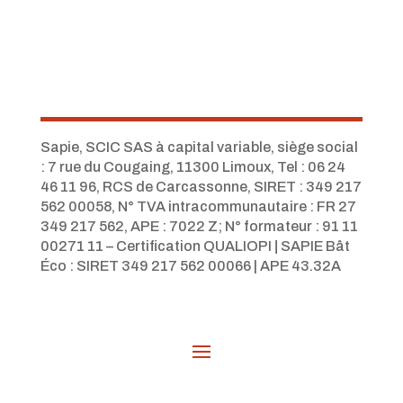
Sapie, SCIC SAS à capital variable, siège social
: 7 rue du Cougaing, 11300 Limoux, Tel :
06 24
46 11 96,
RCS de Carcassonne, SIRET : 349 217
562 00058, N° TVA intracommunautaire : FR 27
349 217 562, APE : 7022 Z; N° formateur : 91 11
00271 11 – Certification QUALIOPI
|
SAPIE Bât
Éco : SIRET 349 217 562 00066 | APE 43.32A