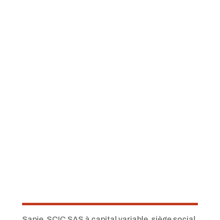
Sapie, SCIC SAS à capital variable, siège social