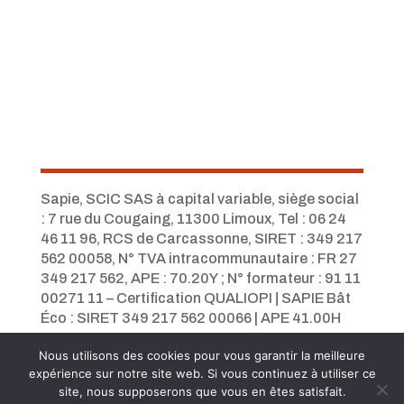
Sapie, SCIC SAS à capital variable, siège social
: 7 rue du Cougaing, 11300 Limoux, Tel :
06 24
46 11 96,
RCS de Carcassonne, SIRET : 349 217
562 00058, N° TVA intracommunautaire : FR 27
349 217 562, APE : 70.20Y ; N° formateur : 91 11
00271 11 – Certification QUALIOPI
|
SAPIE Bât
Éco : SIRET 349 217 562 00066 | APE 41.00H
Nous utilisons des cookies pour vous garantir la meilleure
expérience sur notre site web. Si vous continuez à utiliser ce
site, nous supposerons que vous en êtes satisfait.