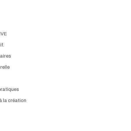
IVE
f.
aires
relle
pratiques
à la création